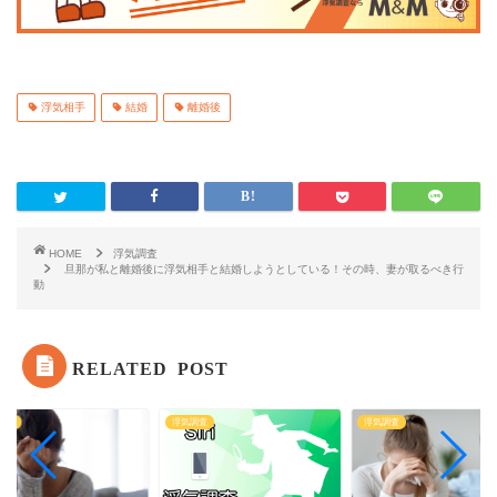
浮気相手
結婚
離婚後
HOME
浮気調査
旦那が私と離婚後に浮気相手と結婚しようとしている！その時、妻が取るべき行
動
RELATED POST
調査
浮気調査
浮気調査