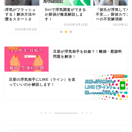
氏の浮気がフラッシュ
Siriで浮気調査ができる
「彼氏が浮気してな
ックする！解決方法や
か探偵が徹底解説しま
不安...」探偵カウン
の恋愛をスタートさ
す！
ーの不安解消術
.
2020年3月15日
2019年12月
2020年3月2日
旦那が浮気相手を妊娠？！離婚・慰謝料
問題を解決！
旦那の浮気相手にLINE（ライン）を送
っていいのか解説します！