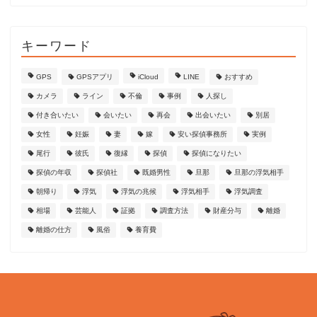
キーワード
GPS
GPSアプリ
iCloud
LINE
おすすめ
カメラ
ライン
不倫
事例
人探し
付き合いたい
会いたい
再会
出会いたい
別居
女性
妊娠
妻
嫁
安い探偵事務所
実例
尾行
彼氏
復縁
探偵
探偵になりたい
探偵の年収
探偵社
既婚男性
旦那
旦那の浮気相手
朝帰り
浮気
浮気の兆候
浮気相手
浮気調査
相場
芸能人
証拠
調査方法
財産分与
離婚
離婚の仕方
風俗
養育費