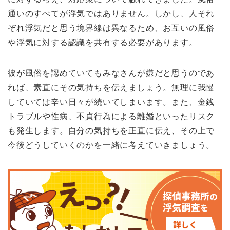
通いのすべてが浮気ではありません。しかし、人それ
ぞれ浮気だと思う境界線は異なるため、お互いの風俗
や浮気に対する認識を共有する必要があります。
彼が風俗を認めていてもみなさんが嫌だと思うのであ
れば、素直にその気持ちを伝えましょう。無理に我慢
していては辛い日々が続いてしまいます。また、金銭
トラブルや性病、不貞行為による離婚といったリスク
も発生します。自分の気持ちを正直に伝え、その上で
今後どうしていくのかを一緒に考えていきましょう。