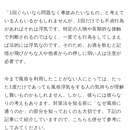
「1回ぐらいなら問題なく事故みたいなもの」と考えて
いる人もいるかもしれませんが、1回だけでも不貞行為
があればそれは浮気です。特定の人物や長期的な接触
で判断されるのではなく、一度でも行為をしてしまえ
ば法的には浮気なのです。そのため、お酒を飲むと記
憶が飛びがちな人や他者からの押しに弱い人は注意が
必要です。
今まで風俗を利用したことがない人にとっては、たっ
た1度だけであっても風俗浮気をする人の気持ちが理解
し難いものかもしれません。しかし、彼らには彼らな
りの考えもあります。対策法を知る前に「なぜ風俗に
通うのか」の部分を知っておくのも大切です。下記の
記事にて紹介していますので、こちらも併せて参考に
してみてください。