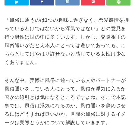
「風俗に通うのは1つの趣味に過ぎなく、恋愛感情を持
っているわけではないから浮気ではない」との意見を
持つ男性は世の中に多くいます。しかし、交際相手の
風俗通いがたとえ本人にとっては遊びであっても、こ
ちらとしてはやはり許せないと感じている女性は少な
くありません。
そんな中、実際に風俗に通っている人やパートナーが
風俗通いをしている人にとって、風俗が浮気に入るか
否かの線引きは気になるところですよね。そこで本記
事では、風俗は浮気になるのか、風俗通いを辞めさせ
るにはどうすれば良いのか、世間の風俗に対するイメ
ージは実際どうかについて解説していきます。