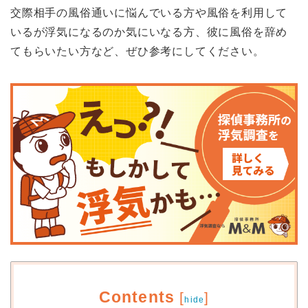
交際相手の風俗通いに悩んでいる方や風俗を利用して
いるが浮気になるのか気にいなる方、彼に風俗を辞め
てもらいたい方など、ぜひ参考にしてください。
Contents
[
]
hide