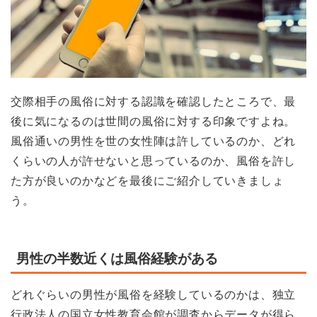
交際相手の風俗に対する認識を確認したところで、最
後に気になるのは世間の風俗に対する印象ですよね。
風俗通いの男性を世の女性陣は許しているのか、どれ
くらいの人が許せないと思っているのか、風俗を許し
た方が良いのかなどを最後にご紹介していきましょ
う。
男性の半数近くは風俗経験がある
どれぐらいの男性が風俗を経験しているのかは、独立
行政法人の国立女性教育会館が調査からデータが得ら