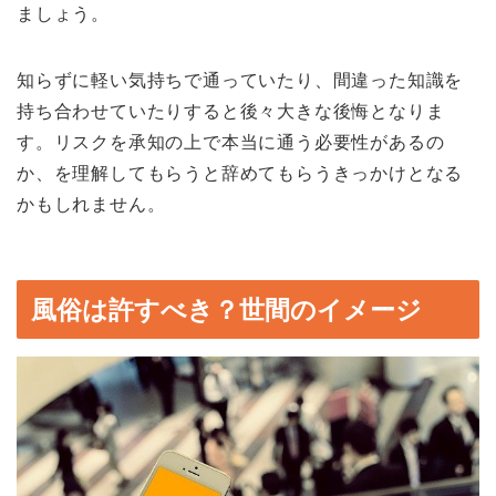
ましょう。
知らずに軽い気持ちで通っていたり、間違った知識を
持ち合わせていたりすると後々大きな後悔となりま
す。リスクを承知の上で本当に通う必要性があるの
か、を理解してもらうと辞めてもらうきっかけとなる
かもしれません。
風俗は許すべき？世間のイメージ