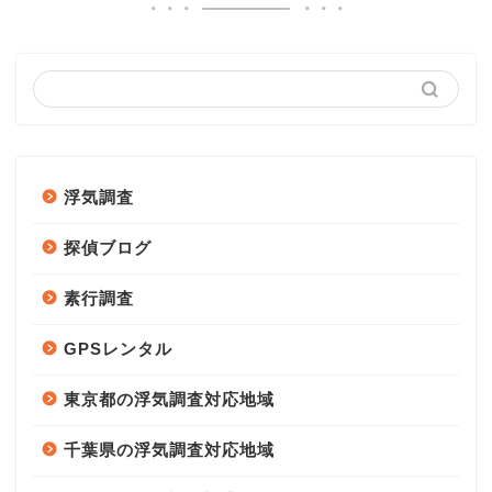
浮気調査
探偵ブログ
素行調査
GPSレンタル
東京都の浮気調査対応地域
千葉県の浮気調査対応地域