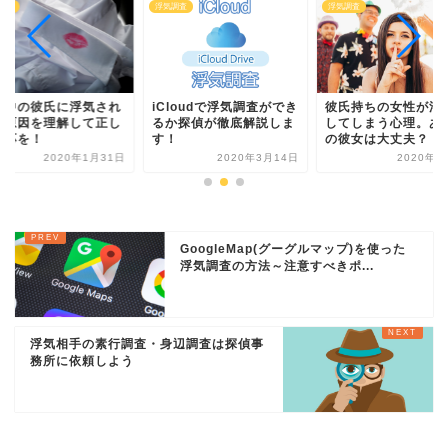
調査
浮気調査
浮気調査
棲中の彼氏に浮気され
iCloudで浮気調査ができ
彼氏持ちの女性が浮
。原因を理解して正し
るか探偵が徹底解説しま
してしまう心理。あ
対応を！
す！
の彼女は大丈夫？
2020年1月31日
2020年3月14日
2020年2
GoogleMap(グーグルマップ)を使った
浮気調査の方法～注意すべきポ...
浮気相手の素行調査・身辺調査は探偵事
務所に依頼しよう