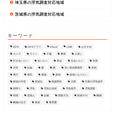
埼玉県の浮気調査対応地域
茨城県の浮気調査対応地域
キーワード
GPS
GPSアプリ
iCloud
LINE
おすすめ
カメラ
ライン
不倫
事例
人探し
付き合いたい
会いたい
再会
出会いたい
別居
女性
妊娠
妻
嫁
安い探偵事務所
実例
尾行
彼氏
復縁
探偵
探偵になりたい
探偵の年収
探偵社
既婚男性
旦那
旦那の浮気相手
朝帰り
浮気
浮気の兆候
浮気相手
浮気調査
相場
芸能人
証拠
調査方法
財産分与
離婚
離婚の仕方
風俗
養育費