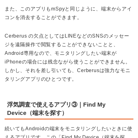
また、このアプリも
mSpy
と同じように、端末からアイ
コンを消去することができます。
Cerberus
の欠点としては
LINE
などの
SNS
のメッセー
ジを遠隔操作で閲覧することができないことと、
Android
専用なので、モニタリングしたい端末が
iPhone
の場合には残念ながら使うことができません。
しかし、それを差し引いても、
Cerberus
は強力なモニ
タリングアプリのひとつです。
浮気調査で使えるアプリ③｜Find My
Device（端末を探す）
続いても
Android
の端末をモニタリングしたいときに使
えるアプリです。この
「
Find My Device
（端末を探