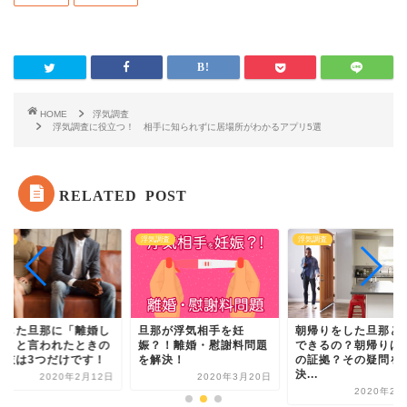
HOME
浮気調査
浮気調査に役立つ！ 相手に知られずに居場所がわかるアプリ5選
RELATED POST
調査
浮気調査
浮気調査
気した旦那に「離婚し
旦那が浮気相手を妊
朝帰りをした旦那と
い」と言われたときの
娠？！離婚・慰謝料問題
できるの？朝帰りは
択肢は3つだけです！
を解決！
の証拠？その疑問を
決...
2020年2月12日
2020年3月20日
2020年2月