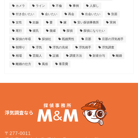
カメラ
ライン
不倫
事例
人探し
付き合いたい
会いたい
再会
出会いたい
別居
女性
妊娠
妻
嫁
安い探偵事務所
実例
尾行
彼氏
復縁
探偵
探偵になりたい
探偵の年収
探偵社
既婚男性
旦那
旦那の浮気相手
朝帰り
浮気
浮気の兆候
浮気相手
浮気調査
相場
芸能人
証拠
調査方法
財産分与
離婚
離婚の仕方
風俗
養育費
〒277-0011