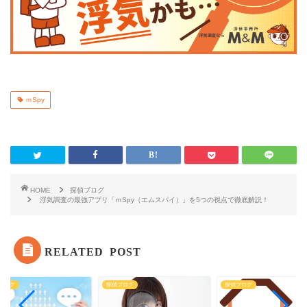
ｍSpy
HOME
探偵ブログ
浮気調査の最強アプリ「ｍSpy（エムスパイ）」を5つの視点で徹底解説！
RELATED POST
ブログ
探偵ブログ
探偵ブログ