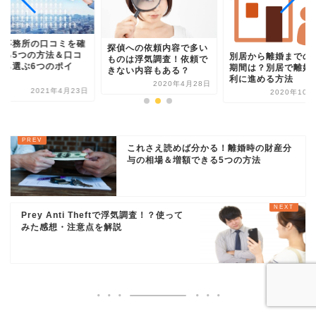
偵事務所の口コミを確
探偵への依頼内容で多い
する5つの方法＆口コ
別居から離婚までの
ものは浮気調査！依頼で
から選ぶ6つのポイ
期間は？別居で離婚
きない内容もある？
.
利に進める方法
2020年4月28日
2021年4月23日
2020年10月
これさえ読めば分かる！離婚時の財産分
与の相場＆増額できる5つの方法
Prey Anti Theftで浮気調査！？使って
みた感想・注意点を解説