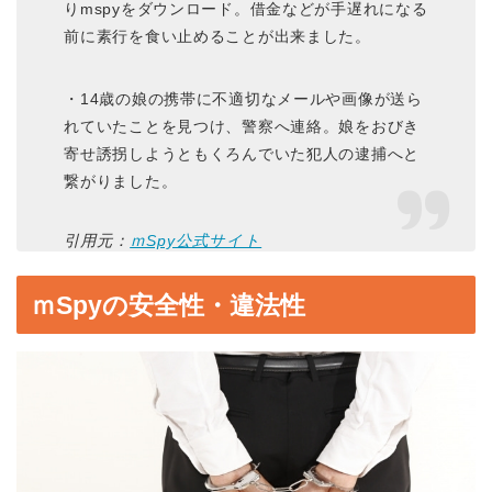
りmspyをダウンロード。借金などが手遅れになる
前に素行を食い止めることが出来ました。
・14歳の娘の携帯に不適切なメールや画像が送ら
れていたことを見つけ、警察へ連絡。娘をおびき
寄せ誘拐しようともくろんでいた犯人の逮捕へと
繋がりました。
引用元：
ｍSpy公式サイト
ｍSpyの安全性・違法性